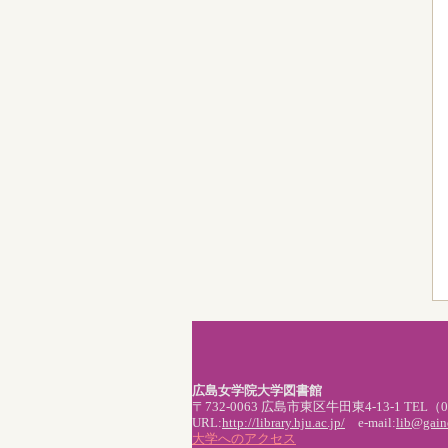
広島女学院大学図書館
〒732-0063 広島市東区牛田東4-13-1 TEL（082
URL:
http://library.hju.ac.jp/
e-mail:
lib@gaine
大学へのアクセス